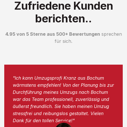
Zufriedene Kunden
berichten..
4.95 von 5 Sterne aus 500+ Bewertungen
sprechen
für sich.
"Ich kann Umzugsprofi Kranz aus Bochum
wärmstens empfehlen! Von der Planung bis zur
Durchführung meines Umzugs nach Bochum
war das Team professionell, zuverlässig und
äußerst freundlich. Sie haben meinen Umzug
stressfrei und reibungslos gestaltet. Vielen
Dank für den tollen Service!"