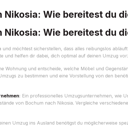
ikosia: Wie bereitest du di
ikosia: Wie bereitest du di
nd möchtest sicherstellen, dass alles reibungslos abläuf
 und helfen dir dabei, dich optimal auf deinen Umzug vor
ne Wohnung und entscheide, welche Möbel und Gegenstä
 Umzugs zu bestimmen und eine Vorstellung von den benöt
rnehmen
:
Ein professionelles Umzugsunternehmen, wie U
tände von Bochum nach Nikosia. Vergleiche verschiedene
einen Umzug ins Ausland benötigst du möglicherweise spez