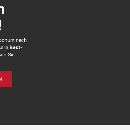
h
!
 Bochum nach
nsere
Best-
en Sie
N