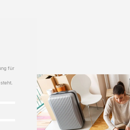
ung für
steht.