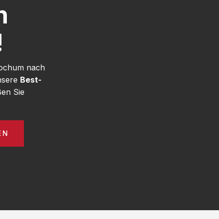
h
!
 Bochum nach
nsere
Best-
en Sie
EN