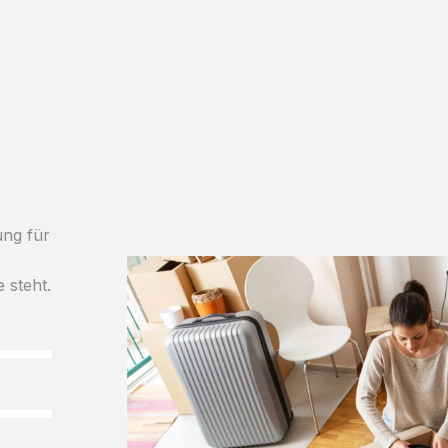
ung für
e steht.