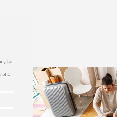
ung für
steht.