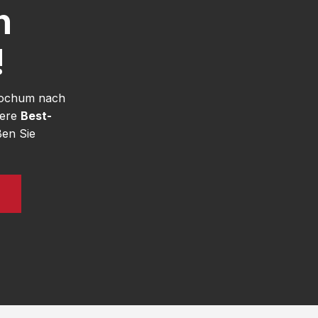
h
!
 Bochum nach
sere
Best-
en Sie