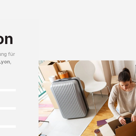
on
ung für
Lyon
,