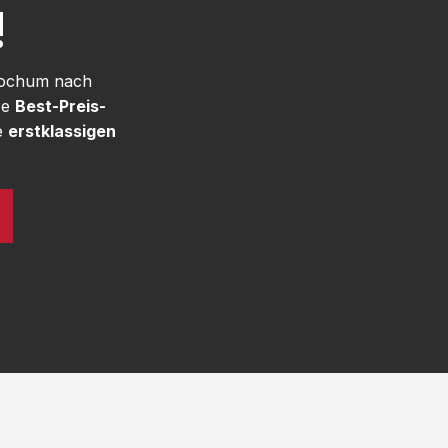
!
 Bochum nach
re
Best-Preis-
e
erstklassigen