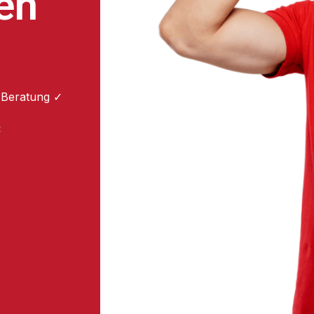
en
 Beratung ✓
: