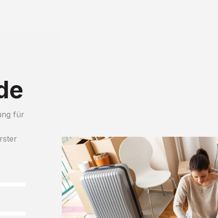
de
ung für
rster