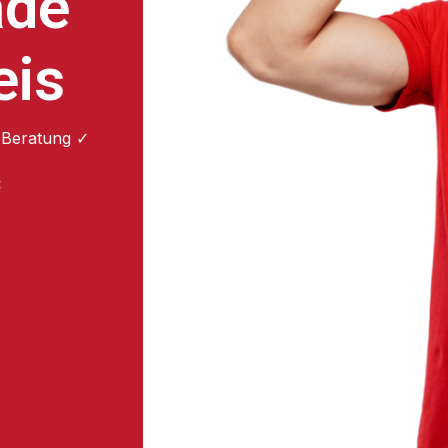
ade
eis
 Beratung ✓
: