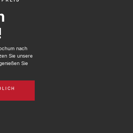
h
!
 Bochum nach
zen Sie unsere
enießen Sie
DLICH