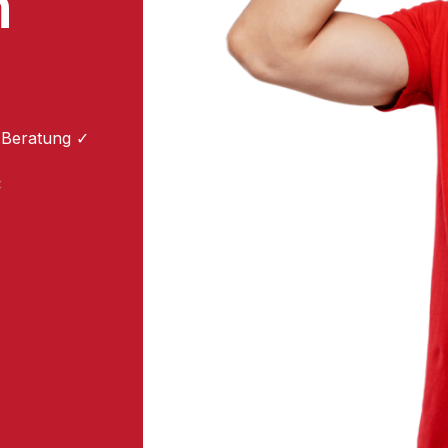
m
 Beratung ✓
: