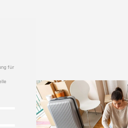
ung für
lle