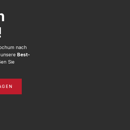
h
!
 Bochum nach
e unsere
Best-
en Sie
AGEN