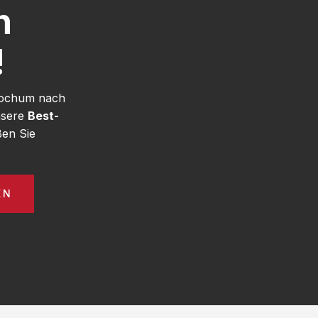
h
!
 Bochum nach
nsere
Best-
en Sie
EN