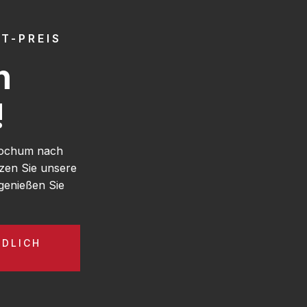
T-PREIS
h
!
 Bochum nach
tzen Sie unsere
enießen Sie
NDLICH