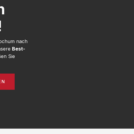
h
!
 Bochum nach
nsere
Best-
en Sie
EN