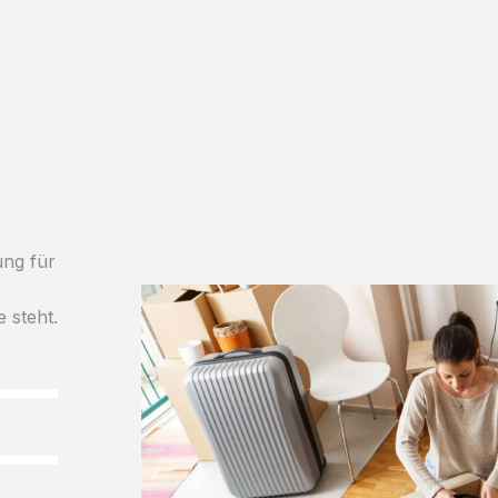
ung für
e steht.