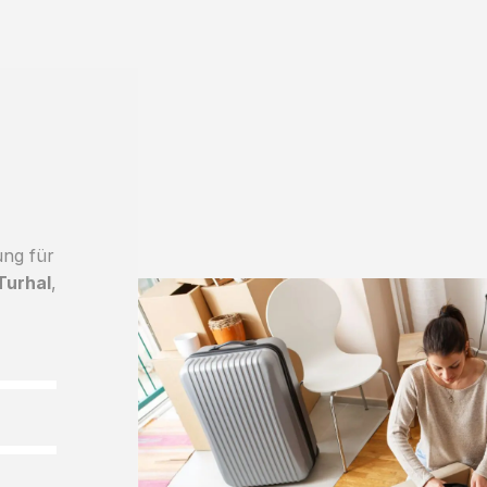
ung für
Turhal
,