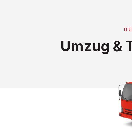
GÜ
Umzug & T