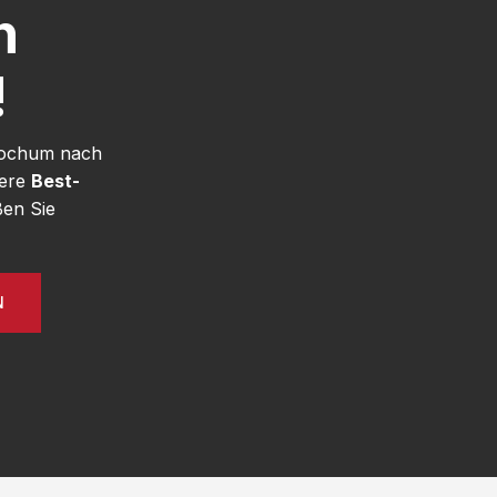
h
!
 Bochum nach
sere
Best-
en Sie
N