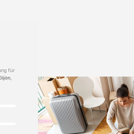
ung für
ijón
,