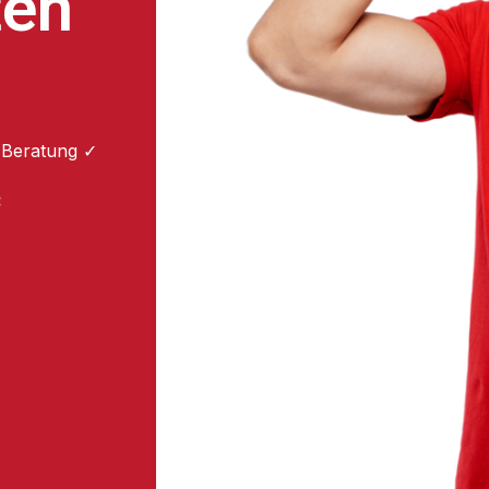
ten
 Beratung ✓
: