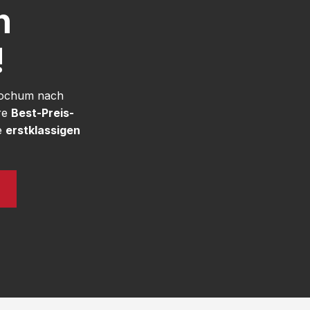
h
!
 Bochum nach
re
Best-Preis-
e
erstklassigen