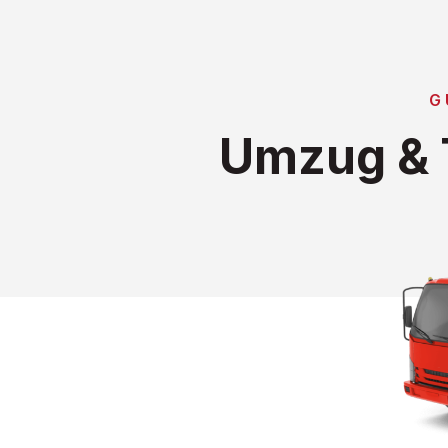
G
Umzug & T