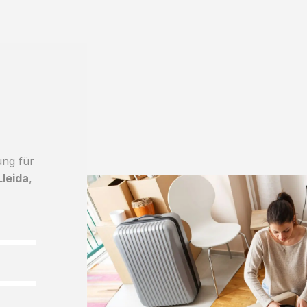
ung für
leida
,