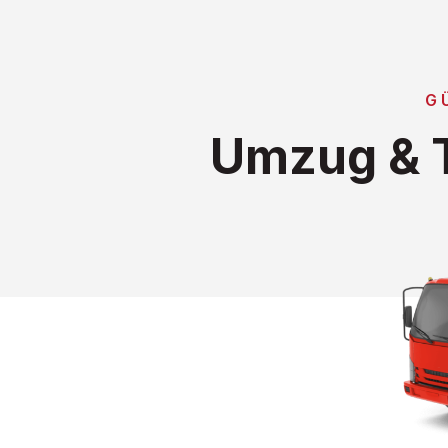
G
Umzug & T