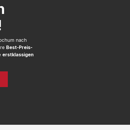
h
!
 Bochum nach
ere
Best-Preis-
e
erstklassigen