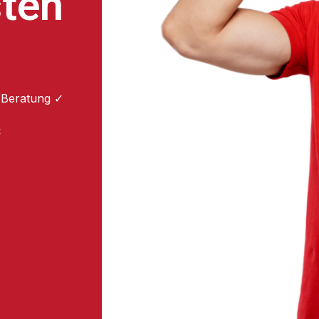
sten
 Beratung ✓
: