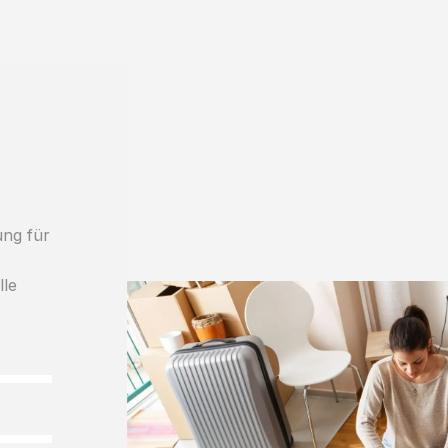
ung für
lle