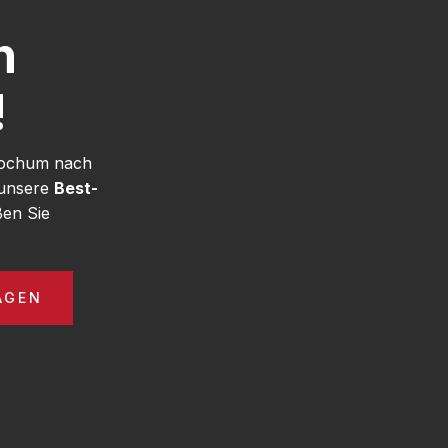
h
!
 Bochum nach
 unsere
Best-
en Sie
AGEN