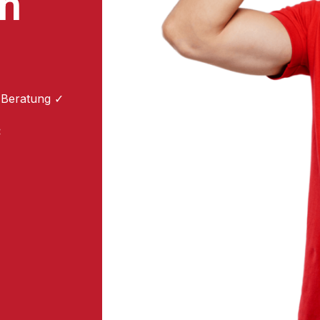
en
 Beratung ✓
: