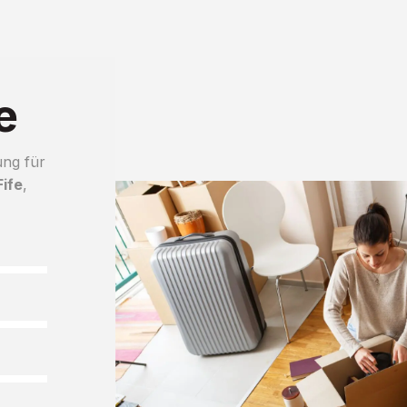
e
ung für
ife
,