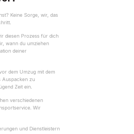
st? Keine Sorge, wir, das
ritt.
ir diesen Prozess für dich
 dir, wann du umziehen
ation deiner
en vor dem Umzug mit dem
as Auspacken zu
gend Zeit ein.
schen verschiedenen
nsportservice. Wir
rungen und Dienstleistern