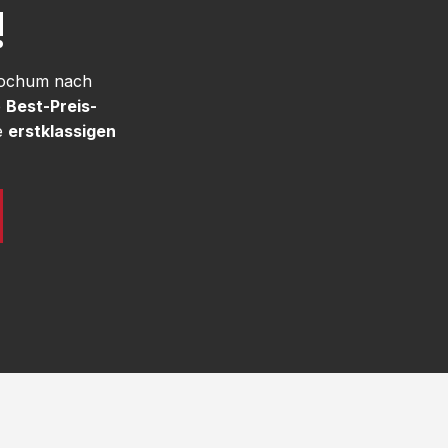
!
 Bochum nach
e
Best-Preis-
e
erstklassigen