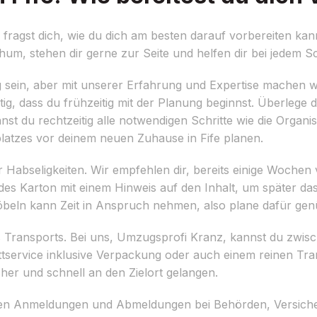
agst dich, wie du dich am besten darauf vorbereiten kann
, stehen dir gerne zur Seite und helfen dir bei jedem Sch
g sein, aber mit unserer Erfahrung und Expertise machen w
htig, dass du frühzeitig mit der Planung beginnst. Überlege
st du rechtzeitig alle notwendigen Schritte wie die Organis
latzes vor deinem neuen Zuhause in Fife planen.
er Habseligkeiten. Wir empfehlen dir, bereits einige Woch
des Karton mit einem Hinweis auf den Inhalt, um später d
eln kann Zeit in Anspruch nehmen, also plane dafür genü
des Transports. Bei uns, Umzugsprofi Kranz, kannst du zwi
tservice inklusive Verpackung oder auch einem reinen Tra
her und schnell an den Zielort gelangen.
igen Anmeldungen und Abmeldungen bei Behörden, Versiche